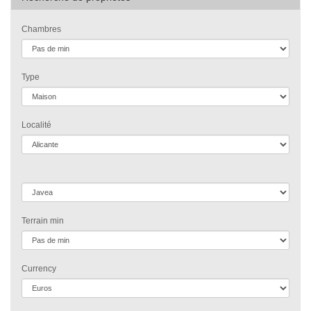
Chambres
Type
Localité
Terrain min
Currency