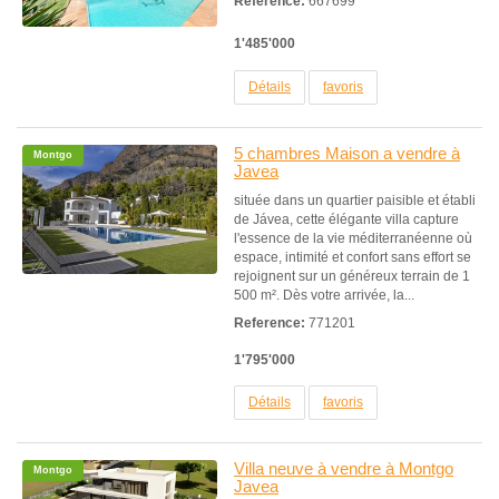
Reference:
667699
1'485'000
Détails
favoris
5 chambres Maison a vendre à
Montgo
Javea
située dans un quartier paisible et établi
de Jávea, cette élégante villa capture
l'essence de la vie méditerranéenne où
espace, intimité et confort sans effort se
rejoignent sur un généreux terrain de 1
500 m². Dès votre arrivée, la...
Reference:
771201
1'795'000
Détails
favoris
Villa neuve à vendre à Montgo
Montgo
Javea