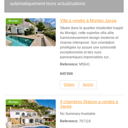
automatiquement leurs actualisations
Villa à vendre à Montgo Javea
Montgo
Située dans le quartier résidentiel huppé
du Montgó, cette superbe villa allie
harmonieusement design moderne et
charme intemporel. Son orientation
privilégiée lui assure une luminosité
exceptionnelle et des vues
panoramiques imprenables sur...
Reference:
M5641
845'000
Détails
favoris
4 chambres Maison a vendre à
Montgo
Javea
No Summary Available
Reference:
767116