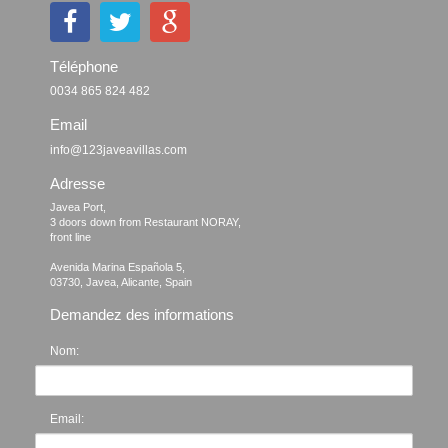
Téléphone
0034 865 824 482
Email
info@123javeavillas.com
Adresse
Javea Port, 

3 doors down from Restaurant NORAY,

front line

Avenida Marina Española 5, 

Demandez des informations
Nom:
Email: