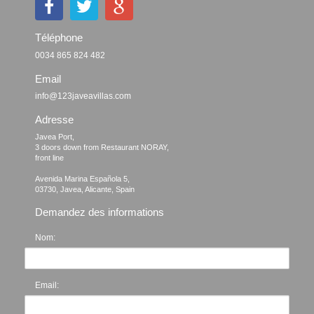
Téléphone
0034 865 824 482
Email
info@123javeavillas.com
Adresse
Javea Port, 

3 doors down from Restaurant NORAY,

front line

Avenida Marina Española 5, 

Demandez des informations
Nom:
Email: