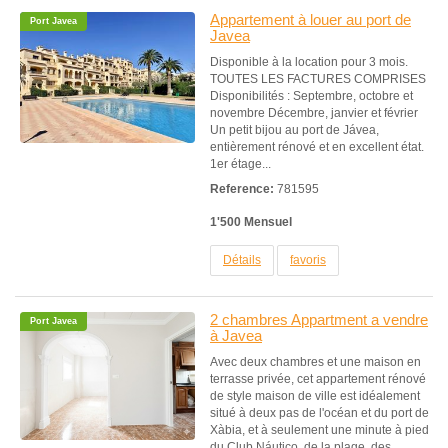
Appartement à louer au port de
Port Javea
Javea
Disponible à la location pour 3 mois.
TOUTES LES FACTURES COMPRISES
Disponibilités : Septembre, octobre et
novembre Décembre, janvier et février
Un petit bijou au port de Jávea,
entièrement rénové et en excellent état.
1er étage...
Reference:
781595
1'500 Mensuel
Détails
favoris
2 chambres Appartment a vendre
Port Javea
à Javea
Avec deux chambres et une maison en
terrasse privée, cet appartement rénové
de style maison de ville est idéalement
situé à deux pas de l'océan et du port de
Xàbia, et à seulement une minute à pied
du Club Náutico, de la plage, des...