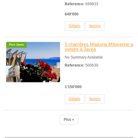
Reference:
699833
649'000
Détails
favoris
5 chambres Maisons Mitoyenne a
Port Javea
vendre à Javea
No Summary Available
Reference:
500630
1'150'000
Détails
favoris
Plus »