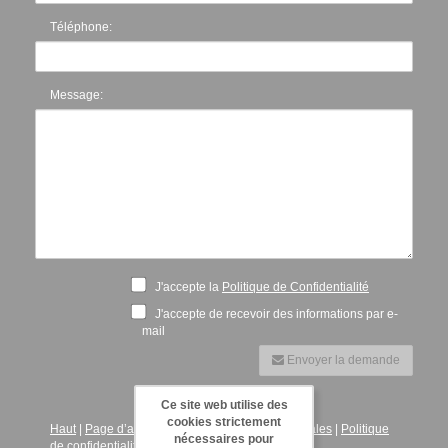
Téléphone:
Message:
J'accepte la
Politique de Confidentialité
J'accepte de recevoir des informations par e-
mail
Envoyer la demande
Ce site web utilise des
cookies strictement
Haut
|
Page d’accueil
|
Contactez
|
Mentions légales
|
Politique
nécessaires pour
de confidentialité
|
Politique de cookies
|
Agents
|