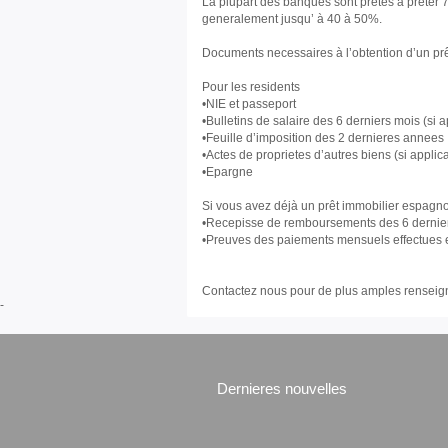
La plupart des banques sont pretes à preter 7
generalement jusqu’ à 40 à 50%.
Documents necessaires à l’obtention d’un prê
Pour les residents
•NIE et passeport
•Bulletins de salaire des 6 derniers mois (si a
•Feuille d’imposition des 2 dernieres annees
•Actes de proprietes d’autres biens (si applic
•Epargne
Si vous avez déjà un prêt immobilier espagn
•Recepisse de remboursements des 6 dernie
•Preuves des paiements mensuels effectues et
Contactez nous pour de plus amples rensei
-
Dernieres nouvelles