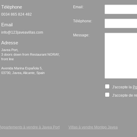
Téléphone
Email:
0034 865 824 482
Téléphone:
Email
info@123javeavillas.com
Message:
Adresse
Javea Port, 

3 doors down from Restaurant NORAY,

front line

Avenida Marina Española 5, 

J'accepte la
Po
J'accepte de re
Appartements à vendre à Javea Port
Villas à vendre Montgo Javea