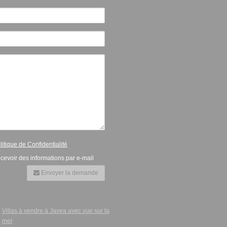
litique de Confidentialité
cevoir des informations par e-mail
Envoyer la demande
Villas à vendre à Javea avec vue sur la
mer