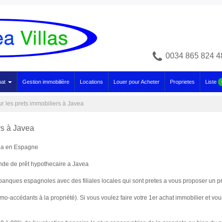
0034 865 824 4
hat
Gestion immobilière
Locations
Louer pour Acheter
Proprietes
Liste
ur les prets immobiliers à Javea
ers à Javea
vea en Espagne
nde de prêt hypothecaire a Javea
anques espagnoles avec des filiales locales qui sont pretes a vous proposer un pr
rimo-accédants à la propriété). Si vous voulez faire votre 1er achat immobilier et 