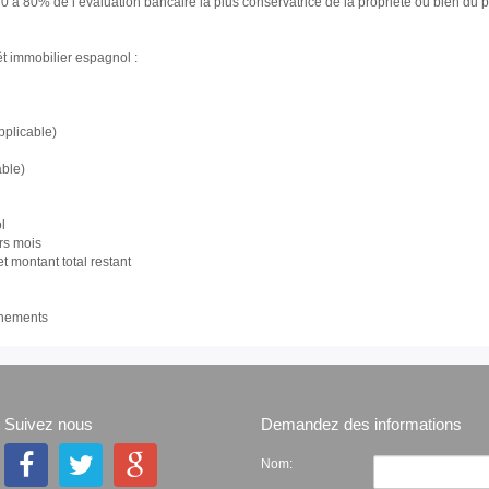
0 à 80% de l’evaluation bancaire la plus conservatrice de la propriete ou bien du pr
t immobilier espagnol :
pplicable)
able)
ol
rs mois
 montant total restant
gnements
Suivez nous
Demandez des informations
Nom: