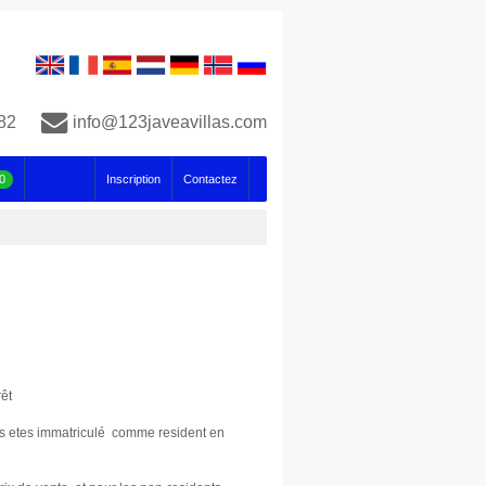
82
info@123javeavillas.com
0
Inscription
Contactez
êt
vous etes immatriculé comme resident en